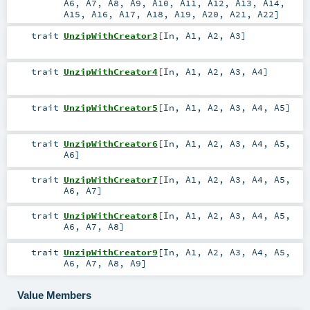
A6
,
A7
,
A8
,
A9
,
A10
,
A11
,
A12
,
A13
,
A14
,
A15
,
A16
,
A17
,
A18
,
A19
,
A20
,
A21
,
A22
]
trait
UnzipWithCreator3
[
In
,
A1
,
A2
,
A3
]
trait
UnzipWithCreator4
[
In
,
A1
,
A2
,
A3
,
A4
]
trait
UnzipWithCreator5
[
In
,
A1
,
A2
,
A3
,
A4
,
A5
]
trait
UnzipWithCreator6
[
In
,
A1
,
A2
,
A3
,
A4
,
A5
,
A6
]
trait
UnzipWithCreator7
[
In
,
A1
,
A2
,
A3
,
A4
,
A5
,
A6
,
A7
]
trait
UnzipWithCreator8
[
In
,
A1
,
A2
,
A3
,
A4
,
A5
,
A6
,
A7
,
A8
]
trait
UnzipWithCreator9
[
In
,
A1
,
A2
,
A3
,
A4
,
A5
,
A6
,
A7
,
A8
,
A9
]
Value Members