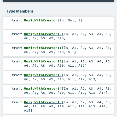
Type Members
trait
UnzipWithCreator
[
In
,
Out
,
T
]
trait
UnzipWithCreator10
[
In
,
A1
,
A2
,
A3
,
A4
,
A5
,
A6
,
A7
,
A8
,
A9
,
A10
]
trait
UnzipWithCreator11
[
In
,
A1
,
A2
,
A3
,
A4
,
A5
,
A6
,
A7
,
A8
,
A9
,
A10
,
A11
]
trait
UnzipWithCreator12
[
In
,
A1
,
A2
,
A3
,
A4
,
A5
,
A6
,
A7
,
A8
,
A9
,
A10
,
A11
,
A12
]
trait
UnzipWithCreator13
[
In
,
A1
,
A2
,
A3
,
A4
,
A5
,
A6
,
A7
,
A8
,
A9
,
A10
,
A11
,
A12
,
A13
]
trait
UnzipWithCreator14
[
In
,
A1
,
A2
,
A3
,
A4
,
A5
,
A6
,
A7
,
A8
,
A9
,
A10
,
A11
,
A12
,
A13
,
A14
]
trait
UnzipWithCreator15
[
In
,
A1
,
A2
,
A3
,
A4
,
A5
,
A6
,
A7
,
A8
,
A9
,
A10
,
A11
,
A12
,
A13
,
A14
,
A15
]