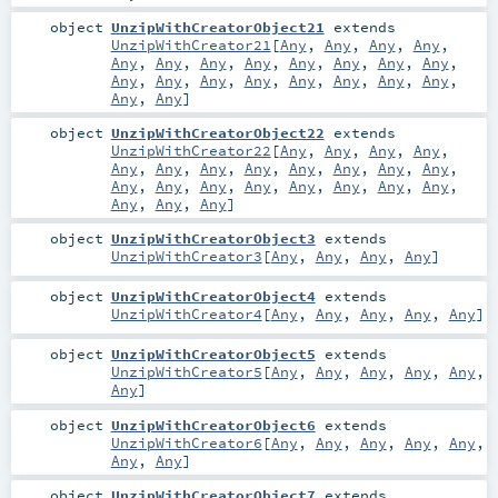
object
UnzipWithCreatorObject21
extends
UnzipWithCreator21
[
Any
,
Any
,
Any
,
Any
,
Any
,
Any
,
Any
,
Any
,
Any
,
Any
,
Any
,
Any
,
Any
,
Any
,
Any
,
Any
,
Any
,
Any
,
Any
,
Any
,
Any
,
Any
]
object
UnzipWithCreatorObject22
extends
UnzipWithCreator22
[
Any
,
Any
,
Any
,
Any
,
Any
,
Any
,
Any
,
Any
,
Any
,
Any
,
Any
,
Any
,
Any
,
Any
,
Any
,
Any
,
Any
,
Any
,
Any
,
Any
,
Any
,
Any
,
Any
]
object
UnzipWithCreatorObject3
extends
UnzipWithCreator3
[
Any
,
Any
,
Any
,
Any
]
object
UnzipWithCreatorObject4
extends
UnzipWithCreator4
[
Any
,
Any
,
Any
,
Any
,
Any
]
object
UnzipWithCreatorObject5
extends
UnzipWithCreator5
[
Any
,
Any
,
Any
,
Any
,
Any
,
Any
]
object
UnzipWithCreatorObject6
extends
UnzipWithCreator6
[
Any
,
Any
,
Any
,
Any
,
Any
,
Any
,
Any
]
object
UnzipWithCreatorObject7
extends