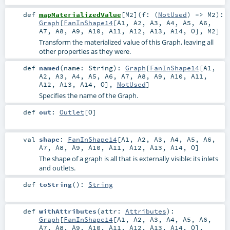
def
mapMaterializedValue
[
M2
]
(
f: (
NotUsed
) =>
M2
)
:
Graph
[
FanInShape14
[
A1
,
A2
,
A3
,
A4
,
A5
,
A6
,
A7
,
A8
,
A9
,
A10
,
A11
,
A12
,
A13
,
A14
,
O
],
M2
]
Transform the materialized value of this Graph, leaving all
other properties as they were.
def
named
(
name:
String
)
:
Graph
[
FanInShape14
[
A1
,
A2
,
A3
,
A4
,
A5
,
A6
,
A7
,
A8
,
A9
,
A10
,
A11
,
A12
,
A13
,
A14
,
O
],
NotUsed
]
Specifies the name of the Graph.
def
out
:
Outlet
[
O
]
val
shape
:
FanInShape14
[
A1
,
A2
,
A3
,
A4
,
A5
,
A6
,
A7
,
A8
,
A9
,
A10
,
A11
,
A12
,
A13
,
A14
,
O
]
The shape of a graph is all that is externally visible: its inlets
and outlets.
def
toString
()
:
String
def
withAttributes
(
attr:
Attributes
)
:
Graph
[
FanInShape14
[
A1
,
A2
,
A3
,
A4
,
A5
,
A6
,
A7
,
A8
,
A9
,
A10
,
A11
,
A12
,
A13
,
A14
,
O
],