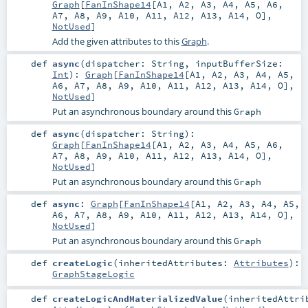
Graph
[
FanInShape14
[
A1
,
A2
,
A3
,
A4
,
A5
,
A6
,
A7
,
A8
,
A9
,
A10
,
A11
,
A12
,
A13
,
A14
,
O
],
NotUsed
]
Add the given attributes to this
Graph
.
def
async
(
dispatcher:
String
,
inputBufferSize:
Int
)
:
Graph
[
FanInShape14
[
A1
,
A2
,
A3
,
A4
,
A5
,
A6
,
A7
,
A8
,
A9
,
A10
,
A11
,
A12
,
A13
,
A14
,
O
],
NotUsed
]
Put an asynchronous boundary around this
Graph
def
async
(
dispatcher:
String
)
:
Graph
[
FanInShape14
[
A1
,
A2
,
A3
,
A4
,
A5
,
A6
,
A7
,
A8
,
A9
,
A10
,
A11
,
A12
,
A13
,
A14
,
O
],
NotUsed
]
Put an asynchronous boundary around this
Graph
def
async
:
Graph
[
FanInShape14
[
A1
,
A2
,
A3
,
A4
,
A5
,
A6
,
A7
,
A8
,
A9
,
A10
,
A11
,
A12
,
A13
,
A14
,
O
],
NotUsed
]
Put an asynchronous boundary around this
Graph
def
createLogic
(
inheritedAttributes:
Attributes
)
:
GraphStageLogic
def
createLogicAndMaterializedValue
(
inheritedAttri