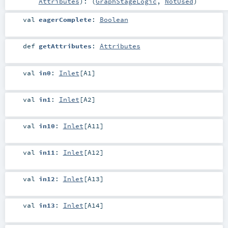
Attributes
)
: (
GraphStageLogic
,
NotUsed
)
val
eagerComplete
:
Boolean
def
getAttributes
:
Attributes
val
in0
:
Inlet
[
A1
]
val
in1
:
Inlet
[
A2
]
val
in10
:
Inlet
[
A11
]
val
in11
:
Inlet
[
A12
]
val
in12
:
Inlet
[
A13
]
val
in13
:
Inlet
[
A14
]