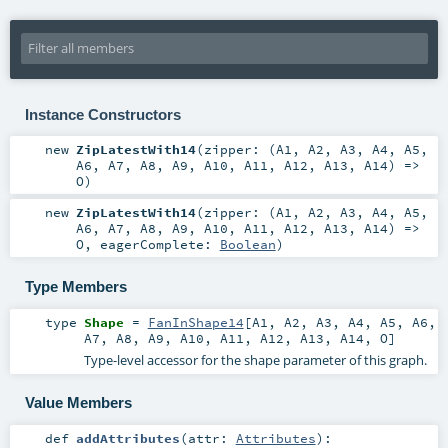
Instance Constructors
new
ZipLatestWith14
(
zipper: (
A1
,
A2
,
A3
,
A4
,
A5
,
A6
,
A7
,
A8
,
A9
,
A10
,
A11
,
A12
,
A13
,
A14
) =>
O
)
new
ZipLatestWith14
(
zipper: (
A1
,
A2
,
A3
,
A4
,
A5
,
A6
,
A7
,
A8
,
A9
,
A10
,
A11
,
A12
,
A13
,
A14
) =>
O
,
eagerComplete:
Boolean
)
Type Members
type
Shape
=
FanInShape14
[
A1
,
A2
,
A3
,
A4
,
A5
,
A6
,
A7
,
A8
,
A9
,
A10
,
A11
,
A12
,
A13
,
A14
,
O
]
Type-level accessor for the shape parameter of this graph.
Value Members
def
addAttributes
(
attr:
Attributes
)
: