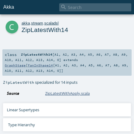

Akka
c
akka
.
stream
.
scaladsl
ZipLatestWith14
class
ZipLatestWith14
[
A1
,
A2
,
A3
,
A4
,
A5
,
A6
,
A7
,
A8
,
A9
,
A10
,
A11
,
A12
,
A13
,
A14
,
O
]
extends
GraphStage
[
FanInShape14
[
A1
,
A2
,
A3
,
A4
,
A5
,
A6
,
A7
,
A8
,
A9
,
A10
,
A11
,
A12
,
A13
,
A14
,
O
]]
specialized for 14 inputs
ZipLatestWith
Source
ZipLatestWithApply.scala
Linear Supertypes
Type Hierarchy