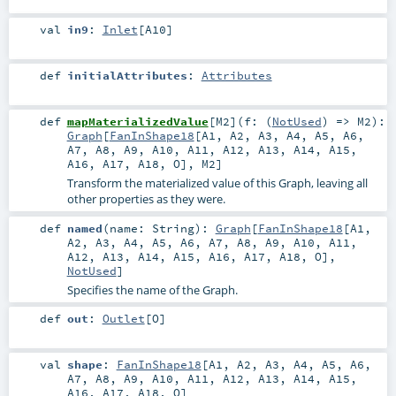
val
in9
:
Inlet
[
A10
]
def
initialAttributes
:
Attributes
def
mapMaterializedValue
[
M2
]
(
f: (
NotUsed
) =>
M2
)
:
Graph
[
FanInShape18
[
A1
,
A2
,
A3
,
A4
,
A5
,
A6
,
A7
,
A8
,
A9
,
A10
,
A11
,
A12
,
A13
,
A14
,
A15
,
A16
,
A17
,
A18
,
O
],
M2
]
Transform the materialized value of this Graph, leaving all
other properties as they were.
def
named
(
name:
String
)
:
Graph
[
FanInShape18
[
A1
,
A2
,
A3
,
A4
,
A5
,
A6
,
A7
,
A8
,
A9
,
A10
,
A11
,
A12
,
A13
,
A14
,
A15
,
A16
,
A17
,
A18
,
O
],
NotUsed
]
Specifies the name of the Graph.
def
out
:
Outlet
[
O
]
val
shape
:
FanInShape18
[
A1
,
A2
,
A3
,
A4
,
A5
,
A6
,
A7
,
A8
,
A9
,
A10
,
A11
,
A12
,
A13
,
A14
,
A15
,
A16
,
A17
,
A18
,
O
]