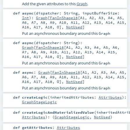
Add the given attributes to this
Graph
.
def
async
(
dispatcher:
String
,
inputBufferSize:
Int
)
:
Graph
[
FanInShape18
[
A1
,
A2
,
A3
,
A4
,
A5
,
A6
,
A7
,
A8
,
A9
,
A10
,
A11
,
A12
,
A13
,
A14
,
A15
,
A16
,
A17
,
A18
,
O
],
NotUsed
]
Put an asynchronous boundary around this
Graph
def
async
(
dispatcher:
String
)
:
Graph
[
FanInShape18
[
A1
,
A2
,
A3
,
A4
,
A5
,
A6
,
A7
,
A8
,
A9
,
A10
,
A11
,
A12
,
A13
,
A14
,
A15
,
A16
,
A17
,
A18
,
O
],
NotUsed
]
Put an asynchronous boundary around this
Graph
def
async
:
Graph
[
FanInShape18
[
A1
,
A2
,
A3
,
A4
,
A5
,
A6
,
A7
,
A8
,
A9
,
A10
,
A11
,
A12
,
A13
,
A14
,
A15
,
A16
,
A17
,
A18
,
O
],
NotUsed
]
Put an asynchronous boundary around this
Graph
def
createLogic
(
inheritedAttributes:
Attributes
)
:
GraphStageLogic
def
createLogicAndMaterializedValue
(
inheritedAttri
Attributes
)
: (
GraphStageLogic
,
NotUsed
)
def
getAttributes
:
Attributes