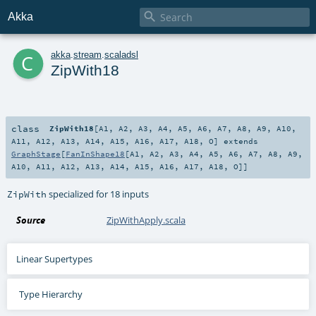

Akka
c
akka
.
stream
.
scaladsl
ZipWith18
class
ZipWith18
[
A1
,
A2
,
A3
,
A4
,
A5
,
A6
,
A7
,
A8
,
A9
,
A10
,
A11
,
A12
,
A13
,
A14
,
A15
,
A16
,
A17
,
A18
,
O
]
extends
GraphStage
[
FanInShape18
[
A1
,
A2
,
A3
,
A4
,
A5
,
A6
,
A7
,
A8
,
A9
,
A10
,
A11
,
A12
,
A13
,
A14
,
A15
,
A16
,
A17
,
A18
,
O
]]
specialized for 18 inputs
ZipWith
Source
ZipWithApply.scala
Linear Supertypes
Type Hierarchy