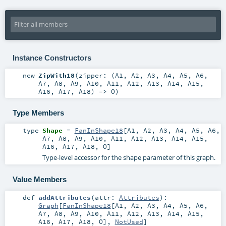
Instance Constructors
new
ZipWith18
(
zipper: (
A1
,
A2
,
A3
,
A4
,
A5
,
A6
,
A7
,
A8
,
A9
,
A10
,
A11
,
A12
,
A13
,
A14
,
A15
,
A16
,
A17
,
A18
) =>
O
)
Type Members
type
Shape
=
FanInShape18
[
A1
,
A2
,
A3
,
A4
,
A5
,
A6
,
A7
,
A8
,
A9
,
A10
,
A11
,
A12
,
A13
,
A14
,
A15
,
A16
,
A17
,
A18
,
O
]
Type-level accessor for the shape parameter of this graph.
Value Members
def
addAttributes
(
attr:
Attributes
)
:
Graph
[
FanInShape18
[
A1
,
A2
,
A3
,
A4
,
A5
,
A6
,
A7
,
A8
,
A9
,
A10
,
A11
,
A12
,
A13
,
A14
,
A15
,
A16
,
A17
,
A18
,
O
],
NotUsed
]