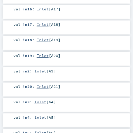
val
in16
:
Inlet
[
A17
]
val
in17
:
Inlet
[
A18
]
val
in18
:
Inlet
[
A19
]
val
in19
:
Inlet
[
A20
]
val
in2
:
Inlet
[
A3
]
val
in20
:
Inlet
[
A21
]
val
in3
:
Inlet
[
A4
]
val
in4
:
Inlet
[
A5
]
val
in5
:
Inlet
[
A6
]