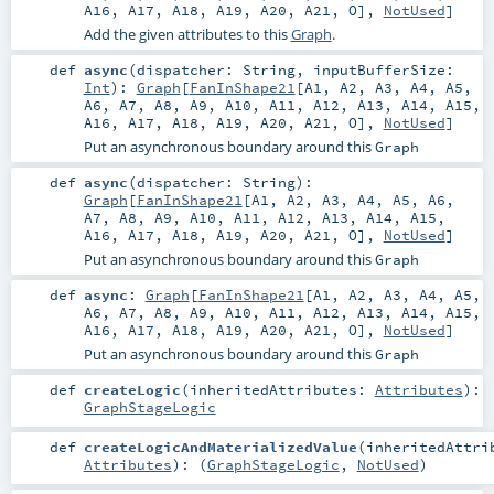
A16
,
A17
,
A18
,
A19
,
A20
,
A21
,
O
],
NotUsed
]
Add the given attributes to this
Graph
.
def
async
(
dispatcher:
String
,
inputBufferSize:
Int
)
:
Graph
[
FanInShape21
[
A1
,
A2
,
A3
,
A4
,
A5
,
A6
,
A7
,
A8
,
A9
,
A10
,
A11
,
A12
,
A13
,
A14
,
A15
,
A16
,
A17
,
A18
,
A19
,
A20
,
A21
,
O
],
NotUsed
]
Put an asynchronous boundary around this
Graph
def
async
(
dispatcher:
String
)
:
Graph
[
FanInShape21
[
A1
,
A2
,
A3
,
A4
,
A5
,
A6
,
A7
,
A8
,
A9
,
A10
,
A11
,
A12
,
A13
,
A14
,
A15
,
A16
,
A17
,
A18
,
A19
,
A20
,
A21
,
O
],
NotUsed
]
Put an asynchronous boundary around this
Graph
def
async
:
Graph
[
FanInShape21
[
A1
,
A2
,
A3
,
A4
,
A5
,
A6
,
A7
,
A8
,
A9
,
A10
,
A11
,
A12
,
A13
,
A14
,
A15
,
A16
,
A17
,
A18
,
A19
,
A20
,
A21
,
O
],
NotUsed
]
Put an asynchronous boundary around this
Graph
def
createLogic
(
inheritedAttributes:
Attributes
)
:
GraphStageLogic
def
createLogicAndMaterializedValue
(
inheritedAttri
Attributes
)
: (
GraphStageLogic
,
NotUsed
)