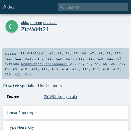

Akka
c
akka
.
stream
.
scaladsl
ZipWith21
class
ZipWith21
[
A1
,
A2
,
A3
,
A4
,
A5
,
A6
,
A7
,
A8
,
A9
,
A10
,
A11
,
A12
,
A13
,
A14
,
A15
,
A16
,
A17
,
A18
,
A19
,
A20
,
A21
,
O
]
extends
GraphStage
[
FanInShape21
[
A1
,
A2
,
A3
,
A4
,
A5
,
A6
,
A7
,
A8
,
A9
,
A10
,
A11
,
A12
,
A13
,
A14
,
A15
,
A16
,
A17
,
A18
,
A19
,
A20
,
A21
,
O
]]
specialized for 21 inputs
ZipWith
Source
ZipWithApply.scala
Linear Supertypes
Type Hierarchy