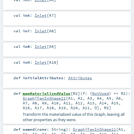
val
in6
:
Inlet
[
A7
]
val
in7
:
Inlet
[
A8
]
val
in8
:
Inlet
[
A9
]
val
in9
:
Inlet
[
A10
]
def
initialAttributes
:
Attributes
def
mapMaterializedValue
[
M2
]
(
f: (
NotUsed
) =>
M2
)
:
Graph
[
FanInShape21
[
A1
,
A2
,
A3
,
A4
,
A5
,
A6
,
A7
,
A8
,
A9
,
A10
,
A11
,
A12
,
A13
,
A14
,
A15
,
A16
,
A17
,
A18
,
A19
,
A20
,
A21
,
O
],
M2
]
Transform the materialized value of this Graph, leaving all
other properties as they were.
def
named
(
name:
String
)
:
Graph
[
FanInShape21
[
A1
,
A2
,
A3
,
A4
,
A5
,
A6
,
A7
,
A8
,
A9
,
A10
,
A11
,