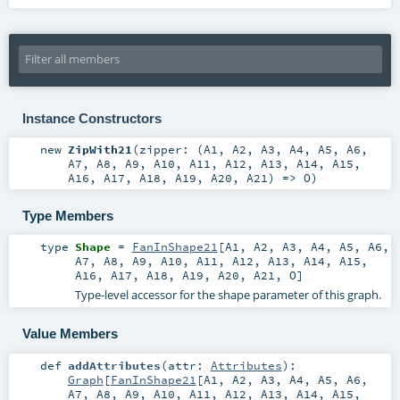
Instance Constructors
new
ZipWith21
(
zipper: (
A1
,
A2
,
A3
,
A4
,
A5
,
A6
,
A7
,
A8
,
A9
,
A10
,
A11
,
A12
,
A13
,
A14
,
A15
,
A16
,
A17
,
A18
,
A19
,
A20
,
A21
) =>
O
)
Type Members
type
Shape
=
FanInShape21
[
A1
,
A2
,
A3
,
A4
,
A5
,
A6
,
A7
,
A8
,
A9
,
A10
,
A11
,
A12
,
A13
,
A14
,
A15
,
A16
,
A17
,
A18
,
A19
,
A20
,
A21
,
O
]
Type-level accessor for the shape parameter of this graph.
Value Members
def
addAttributes
(
attr:
Attributes
)
:
Graph
[
FanInShape21
[
A1
,
A2
,
A3
,
A4
,
A5
,
A6
,
A7
,
A8
,
A9
,
A10
,
A11
,
A12
,
A13
,
A14
,
A15
,