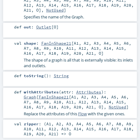
A12
,
A13
,
A14
,
A15
,
A16
,
A17
,
A18
,
A19
,
A20
,
A21
,
O
],
NotUsed
]
Specifies the name of the Graph.
def
out
:
Outlet
[
O
]
val
shape
:
FanInShape21
[
A1
,
A2
,
A3
,
A4
,
A5
,
A6
,
A7
,
A8
,
A9
,
A10
,
A11
,
A12
,
A13
,
A14
,
A15
,
A16
,
A17
,
A18
,
A19
,
A20
,
A21
,
O
]
The shape of a graph is all that is externally visible: its inlets
and outlets.
def
toString
()
:
String
def
withAttributes
(
attr:
Attributes
)
:
Graph
[
FanInShape21
[
A1
,
A2
,
A3
,
A4
,
A5
,
A6
,
A7
,
A8
,
A9
,
A10
,
A11
,
A12
,
A13
,
A14
,
A15
,
A16
,
A17
,
A18
,
A19
,
A20
,
A21
,
O
],
NotUsed
]
Replace the attributes of this
Flow
with the given ones.
val
zipper
: (
A1
,
A2
,
A3
,
A4
,
A5
,
A6
,
A7
,
A8
,
A9
,
A10
,
A11
,
A12
,
A13
,
A14
,
A15
,
A16
,
A17
,
A18
,
A19
,
A20
,
A21
) =>
O