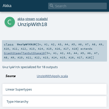

Akka
c
akka
.
stream
.
scaladsl
UnzipWith18
class
UnzipWith18
[
In
,
A1
,
A2
,
A3
,
A4
,
A5
,
A6
,
A7
,
A8
,
A9
,
A10
,
A11
,
A12
,
A13
,
A14
,
A15
,
A16
,
A17
,
A18
]
extends
GraphStage
[
FanOutShape18
[
In
,
A1
,
A2
,
A3
,
A4
,
A5
,
A6
,
A7
,
A8
,
A9
,
A10
,
A11
,
A12
,
A13
,
A14
,
A15
,
A16
,
A17
,
A18
]]
specialized for 18 outputs
UnzipWith
Source
UnzipWithApply.scala
Linear Supertypes
Type Hierarchy