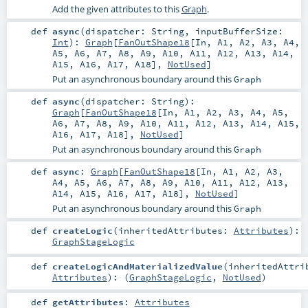
Add the given attributes to this
Graph
.
def
async
(
dispatcher:
String
,
inputBufferSize:
Int
)
:
Graph
[
FanOutShape18
[
In
,
A1
,
A2
,
A3
,
A4
,
A5
,
A6
,
A7
,
A8
,
A9
,
A10
,
A11
,
A12
,
A13
,
A14
,
A15
,
A16
,
A17
,
A18
],
NotUsed
]
Put an asynchronous boundary around this
Graph
def
async
(
dispatcher:
String
)
:
Graph
[
FanOutShape18
[
In
,
A1
,
A2
,
A3
,
A4
,
A5
,
A6
,
A7
,
A8
,
A9
,
A10
,
A11
,
A12
,
A13
,
A14
,
A15
,
A16
,
A17
,
A18
],
NotUsed
]
Put an asynchronous boundary around this
Graph
def
async
:
Graph
[
FanOutShape18
[
In
,
A1
,
A2
,
A3
,
A4
,
A5
,
A6
,
A7
,
A8
,
A9
,
A10
,
A11
,
A12
,
A13
,
A14
,
A15
,
A16
,
A17
,
A18
],
NotUsed
]
Put an asynchronous boundary around this
Graph
def
createLogic
(
inheritedAttributes:
Attributes
)
:
GraphStageLogic
def
createLogicAndMaterializedValue
(
inheritedAttri
Attributes
)
: (
GraphStageLogic
,
NotUsed
)
def
getAttributes
:
Attributes