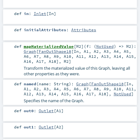
def
in
:
Inlet
[
In
]
def
initialAttributes
:
Attributes
def
mapMaterializedValue
[
M2
]
(
f: (
NotUsed
) =>
M2
)
:
Graph
[
FanOutShape18
[
In
,
A1
,
A2
,
A3
,
A4
,
A5
,
A6
,
A7
,
A8
,
A9
,
A10
,
A11
,
A12
,
A13
,
A14
,
A15
,
A16
,
A17
,
A18
],
M2
]
Transform the materialized value of this Graph, leaving all
other properties as they were.
def
named
(
name:
String
)
:
Graph
[
FanOutShape18
[
In
,
A1
,
A2
,
A3
,
A4
,
A5
,
A6
,
A7
,
A8
,
A9
,
A10
,
A11
,
A12
,
A13
,
A14
,
A15
,
A16
,
A17
,
A18
],
NotUsed
]
Specifies the name of the Graph.
def
out0
:
Outlet
[
A1
]
def
out1
:
Outlet
[
A2
]