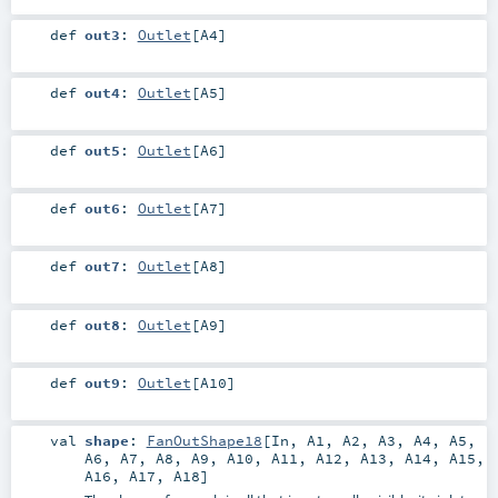
def
out3
:
Outlet
[
A4
]
def
out4
:
Outlet
[
A5
]
def
out5
:
Outlet
[
A6
]
def
out6
:
Outlet
[
A7
]
def
out7
:
Outlet
[
A8
]
def
out8
:
Outlet
[
A9
]
def
out9
:
Outlet
[
A10
]
val
shape
:
FanOutShape18
[
In
,
A1
,
A2
,
A3
,
A4
,
A5
,
A6
,
A7
,
A8
,
A9
,
A10
,
A11
,
A12
,
A13
,
A14
,
A15
,
A16
,
A17
,
A18
]