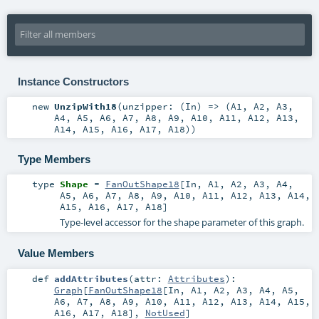
Instance Constructors
new
UnzipWith18
(
unzipper: (
In
) => (
A1
,
A2
,
A3
,
A4
,
A5
,
A6
,
A7
,
A8
,
A9
,
A10
,
A11
,
A12
,
A13
,
A14
,
A15
,
A16
,
A17
,
A18
)
)
Type Members
type
Shape
=
FanOutShape18
[
In
,
A1
,
A2
,
A3
,
A4
,
A5
,
A6
,
A7
,
A8
,
A9
,
A10
,
A11
,
A12
,
A13
,
A14
,
A15
,
A16
,
A17
,
A18
]
Type-level accessor for the shape parameter of this graph.
Value Members
def
addAttributes
(
attr:
Attributes
)
:
Graph
[
FanOutShape18
[
In
,
A1
,
A2
,
A3
,
A4
,
A5
,
A6
,
A7
,
A8
,
A9
,
A10
,
A11
,
A12
,
A13
,
A14
,
A15
,
A16
,
A17
,
A18
],
NotUsed
]