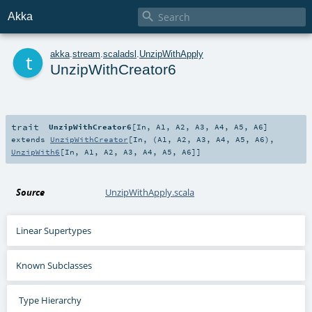

Akka
t
akka
.
stream
.
scaladsl
.
UnzipWithApply
UnzipWithCreator6
trait
UnzipWithCreator6
[
In
,
A1
,
A2
,
A3
,
A4
,
A5
,
A6
]
extends
UnzipWithCreator
[
In
, (
A1
,
A2
,
A3
,
A4
,
A5
,
A6
),
UnzipWith6
[
In
,
A1
,
A2
,
A3
,
A4
,
A5
,
A6
]]
Source
UnzipWithApply.scala
Linear Supertypes
Known Subclasses
Type Hierarchy