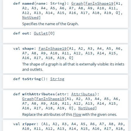
def
named
(
name:
String
)
:
Graph
[
FanInShape19
[
A1
,
A2
,
A3
,
A4
,
A5
,
A6
,
A7
,
A8
,
A9
,
A10
,
A11
,
A12
,
A13
,
A14
,
A15
,
A16
,
A17
,
A18
,
A19
,
O
],
NotUsed
]
Specifies the name of the Graph.
def
out
:
Outlet
[
O
]
val
shape
:
FanInShape19
[
A1
,
A2
,
A3
,
A4
,
A5
,
A6
,
A7
,
A8
,
A9
,
A10
,
A11
,
A12
,
A13
,
A14
,
A15
,
A16
,
A17
,
A18
,
A19
,
O
]
The shape of a graph is all that is externally visible: its inlets
and outlets.
def
toString
()
:
String
def
withAttributes
(
attr:
Attributes
)
:
Graph
[
FanInShape19
[
A1
,
A2
,
A3
,
A4
,
A5
,
A6
,
A7
,
A8
,
A9
,
A10
,
A11
,
A12
,
A13
,
A14
,
A15
,
A16
,
A17
,
A18
,
A19
,
O
],
NotUsed
]
Replace the attributes of this
Flow
with the given ones.
val
zipper
: (
A1
,
A2
,
A3
,
A4
,
A5
,
A6
,
A7
,
A8
,
A9
,
A10
,
A11
,
A12
,
A13
,
A14
,
A15
,
A16
,
A17
,
A18
,