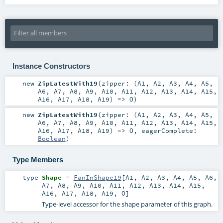
Instance Constructors
new
ZipLatestWith19
(
zipper: (
A1
,
A2
,
A3
,
A4
,
A5
,
A6
,
A7
,
A8
,
A9
,
A10
,
A11
,
A12
,
A13
,
A14
,
A15
,
A16
,
A17
,
A18
,
A19
) =>
O
)
new
ZipLatestWith19
(
zipper: (
A1
,
A2
,
A3
,
A4
,
A5
,
A6
,
A7
,
A8
,
A9
,
A10
,
A11
,
A12
,
A13
,
A14
,
A15
,
A16
,
A17
,
A18
,
A19
) =>
O
,
eagerComplete:
Boolean
)
Type Members
type
Shape
=
FanInShape19
[
A1
,
A2
,
A3
,
A4
,
A5
,
A6
,
A7
,
A8
,
A9
,
A10
,
A11
,
A12
,
A13
,
A14
,
A15
,
A16
,
A17
,
A18
,
A19
,
O
]
Type-level accessor for the shape parameter of this graph.