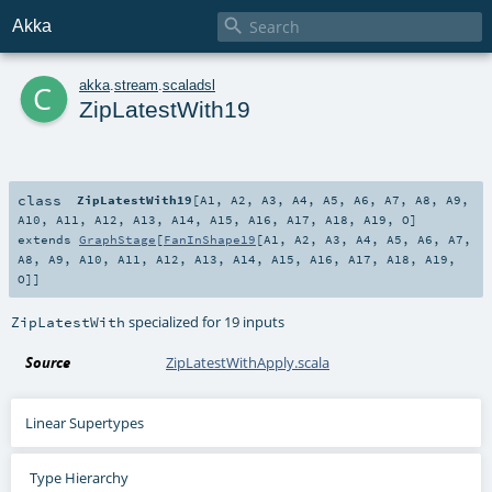

Akka
c
akka
.
stream
.
scaladsl
ZipLatestWith19
class
ZipLatestWith19
[
A1
,
A2
,
A3
,
A4
,
A5
,
A6
,
A7
,
A8
,
A9
,
A10
,
A11
,
A12
,
A13
,
A14
,
A15
,
A16
,
A17
,
A18
,
A19
,
O
]
extends
GraphStage
[
FanInShape19
[
A1
,
A2
,
A3
,
A4
,
A5
,
A6
,
A7
,
A8
,
A9
,
A10
,
A11
,
A12
,
A13
,
A14
,
A15
,
A16
,
A17
,
A18
,
A19
,
O
]]
specialized for 19 inputs
ZipLatestWith
Source
ZipLatestWithApply.scala
Linear Supertypes
Type Hierarchy