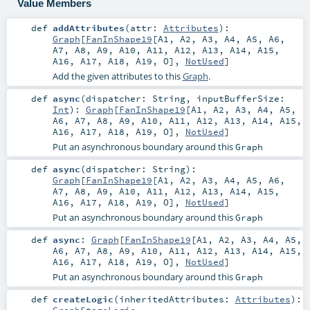
Value Members
def
addAttributes
(
attr:
Attributes
)
:
Graph
[
FanInShape19
[
A1
,
A2
,
A3
,
A4
,
A5
,
A6
,
A7
,
A8
,
A9
,
A10
,
A11
,
A12
,
A13
,
A14
,
A15
,
A16
,
A17
,
A18
,
A19
,
O
],
NotUsed
]
Add the given attributes to this
Graph
.
def
async
(
dispatcher:
String
,
inputBufferSize:
Int
)
:
Graph
[
FanInShape19
[
A1
,
A2
,
A3
,
A4
,
A5
,
A6
,
A7
,
A8
,
A9
,
A10
,
A11
,
A12
,
A13
,
A14
,
A15
,
A16
,
A17
,
A18
,
A19
,
O
],
NotUsed
]
Put an asynchronous boundary around this
Graph
def
async
(
dispatcher:
String
)
:
Graph
[
FanInShape19
[
A1
,
A2
,
A3
,
A4
,
A5
,
A6
,
A7
,
A8
,
A9
,
A10
,
A11
,
A12
,
A13
,
A14
,
A15
,
A16
,
A17
,
A18
,
A19
,
O
],
NotUsed
]
Put an asynchronous boundary around this
Graph
def
async
:
Graph
[
FanInShape19
[
A1
,
A2
,
A3
,
A4
,
A5
,
A6
,
A7
,
A8
,
A9
,
A10
,
A11
,
A12
,
A13
,
A14
,
A15
,
A16
,
A17
,
A18
,
A19
,
O
],
NotUsed
]
Put an asynchronous boundary around this
Graph
def
createLogic
(
inheritedAttributes:
Attributes
)
: