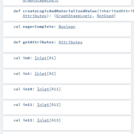
GraphStageLogic
def
createLogicAndMaterializedValue
(
inheritedAttri
Attributes
)
: (
GraphStageLogic
,
NotUsed
)
val
eagerComplete
:
Boolean
def
getAttributes
:
Attributes
val
in0
:
Inlet
[
A1
]
val
in1
:
Inlet
[
A2
]
val
in10
:
Inlet
[
A11
]
val
in11
:
Inlet
[
A12
]
val
in12
:
Inlet
[
A13
]