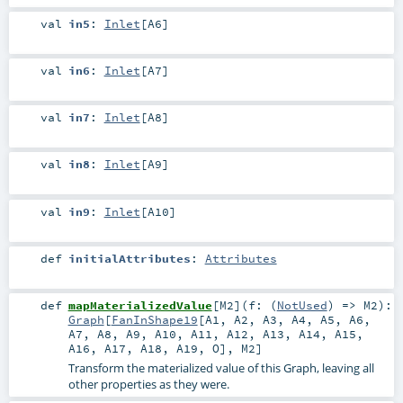
val
in5
:
Inlet
[
A6
]
val
in6
:
Inlet
[
A7
]
val
in7
:
Inlet
[
A8
]
val
in8
:
Inlet
[
A9
]
val
in9
:
Inlet
[
A10
]
def
initialAttributes
:
Attributes
def
mapMaterializedValue
[
M2
]
(
f: (
NotUsed
) =>
M2
)
:
Graph
[
FanInShape19
[
A1
,
A2
,
A3
,
A4
,
A5
,
A6
,
A7
,
A8
,
A9
,
A10
,
A11
,
A12
,
A13
,
A14
,
A15
,
A16
,
A17
,
A18
,
A19
,
O
],
M2
]
Transform the materialized value of this Graph, leaving all
other properties as they were.