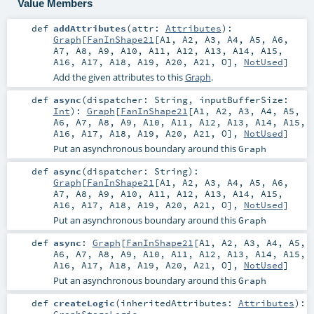
Value Members
def
addAttributes
(
attr:
Attributes
)
:
Graph
[
FanInShape21
[
A1
,
A2
,
A3
,
A4
,
A5
,
A6
,
A7
,
A8
,
A9
,
A10
,
A11
,
A12
,
A13
,
A14
,
A15
,
A16
,
A17
,
A18
,
A19
,
A20
,
A21
,
O
],
NotUsed
]
Add the given attributes to this
Graph
.
def
async
(
dispatcher:
String
,
inputBufferSize:
Int
)
:
Graph
[
FanInShape21
[
A1
,
A2
,
A3
,
A4
,
A5
,
A6
,
A7
,
A8
,
A9
,
A10
,
A11
,
A12
,
A13
,
A14
,
A15
,
A16
,
A17
,
A18
,
A19
,
A20
,
A21
,
O
],
NotUsed
]
Put an asynchronous boundary around this
Graph
def
async
(
dispatcher:
String
)
:
Graph
[
FanInShape21
[
A1
,
A2
,
A3
,
A4
,
A5
,
A6
,
A7
,
A8
,
A9
,
A10
,
A11
,
A12
,
A13
,
A14
,
A15
,
A16
,
A17
,
A18
,
A19
,
A20
,
A21
,
O
],
NotUsed
]
Put an asynchronous boundary around this
Graph
def
async
:
Graph
[
FanInShape21
[
A1
,
A2
,
A3
,
A4
,
A5
,
A6
,
A7
,
A8
,
A9
,
A10
,
A11
,
A12
,
A13
,
A14
,
A15
,
A16
,
A17
,
A18
,
A19
,
A20
,
A21
,
O
],
NotUsed
]
Put an asynchronous boundary around this
Graph
def
createLogic
(
inheritedAttributes:
Attributes
)
: