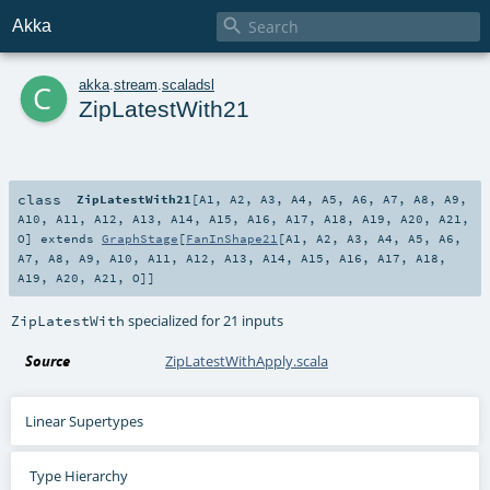

Akka
c
akka
.
stream
.
scaladsl
ZipLatestWith21
class
ZipLatestWith21
[
A1
,
A2
,
A3
,
A4
,
A5
,
A6
,
A7
,
A8
,
A9
,
A10
,
A11
,
A12
,
A13
,
A14
,
A15
,
A16
,
A17
,
A18
,
A19
,
A20
,
A21
,
O
]
extends
GraphStage
[
FanInShape21
[
A1
,
A2
,
A3
,
A4
,
A5
,
A6
,
A7
,
A8
,
A9
,
A10
,
A11
,
A12
,
A13
,
A14
,
A15
,
A16
,
A17
,
A18
,
A19
,
A20
,
A21
,
O
]]
specialized for 21 inputs
ZipLatestWith
Source
ZipLatestWithApply.scala
Linear Supertypes
Type Hierarchy