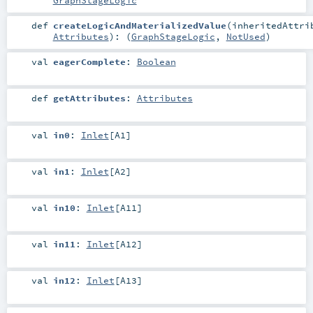
GraphStageLogic
def
createLogicAndMaterializedValue
(
inheritedAttri
Attributes
)
: (
GraphStageLogic
,
NotUsed
)
val
eagerComplete
:
Boolean
def
getAttributes
:
Attributes
val
in0
:
Inlet
[
A1
]
val
in1
:
Inlet
[
A2
]
val
in10
:
Inlet
[
A11
]
val
in11
:
Inlet
[
A12
]
val
in12
:
Inlet
[
A13
]