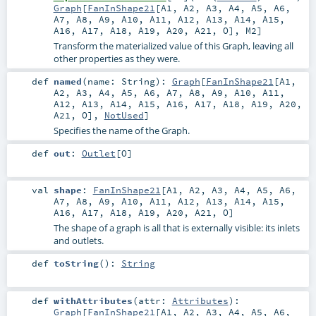
Graph
[
FanInShape21
[
A1
,
A2
,
A3
,
A4
,
A5
,
A6
,
A7
,
A8
,
A9
,
A10
,
A11
,
A12
,
A13
,
A14
,
A15
,
A16
,
A17
,
A18
,
A19
,
A20
,
A21
,
O
],
M2
]
Transform the materialized value of this Graph, leaving all
other properties as they were.
def
named
(
name:
String
)
:
Graph
[
FanInShape21
[
A1
,
A2
,
A3
,
A4
,
A5
,
A6
,
A7
,
A8
,
A9
,
A10
,
A11
,
A12
,
A13
,
A14
,
A15
,
A16
,
A17
,
A18
,
A19
,
A20
,
A21
,
O
],
NotUsed
]
Specifies the name of the Graph.
def
out
:
Outlet
[
O
]
val
shape
:
FanInShape21
[
A1
,
A2
,
A3
,
A4
,
A5
,
A6
,
A7
,
A8
,
A9
,
A10
,
A11
,
A12
,
A13
,
A14
,
A15
,
A16
,
A17
,
A18
,
A19
,
A20
,
A21
,
O
]
The shape of a graph is all that is externally visible: its inlets
and outlets.
def
toString
()
:
String
def
withAttributes
(
attr:
Attributes
)
:
Graph
[
FanInShape21
[
A1
,
A2
,
A3
,
A4
,
A5
,
A6
,