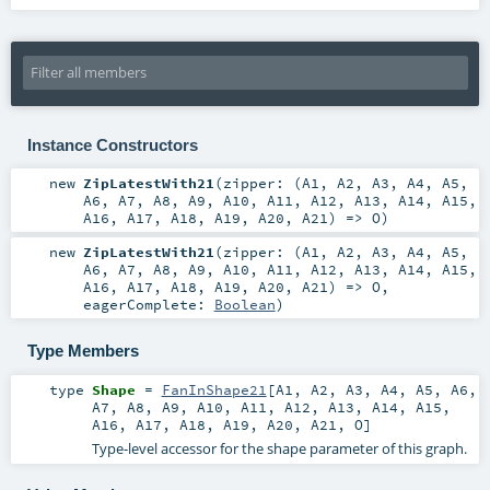
Instance Constructors
new
ZipLatestWith21
(
zipper: (
A1
,
A2
,
A3
,
A4
,
A5
,
A6
,
A7
,
A8
,
A9
,
A10
,
A11
,
A12
,
A13
,
A14
,
A15
,
A16
,
A17
,
A18
,
A19
,
A20
,
A21
) =>
O
)
new
ZipLatestWith21
(
zipper: (
A1
,
A2
,
A3
,
A4
,
A5
,
A6
,
A7
,
A8
,
A9
,
A10
,
A11
,
A12
,
A13
,
A14
,
A15
,
A16
,
A17
,
A18
,
A19
,
A20
,
A21
) =>
O
,
eagerComplete:
Boolean
)
Type Members
type
Shape
=
FanInShape21
[
A1
,
A2
,
A3
,
A4
,
A5
,
A6
,
A7
,
A8
,
A9
,
A10
,
A11
,
A12
,
A13
,
A14
,
A15
,
A16
,
A17
,
A18
,
A19
,
A20
,
A21
,
O
]
Type-level accessor for the shape parameter of this graph.