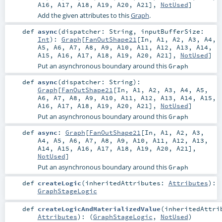
A16
,
A17
,
A18
,
A19
,
A20
,
A21
],
NotUsed
]
Add the given attributes to this
Graph
.
def
async
(
dispatcher:
String
,
inputBufferSize:
Int
)
:
Graph
[
FanOutShape21
[
In
,
A1
,
A2
,
A3
,
A4
,
A5
,
A6
,
A7
,
A8
,
A9
,
A10
,
A11
,
A12
,
A13
,
A14
,
A15
,
A16
,
A17
,
A18
,
A19
,
A20
,
A21
],
NotUsed
]
Put an asynchronous boundary around this
Graph
def
async
(
dispatcher:
String
)
:
Graph
[
FanOutShape21
[
In
,
A1
,
A2
,
A3
,
A4
,
A5
,
A6
,
A7
,
A8
,
A9
,
A10
,
A11
,
A12
,
A13
,
A14
,
A15
,
A16
,
A17
,
A18
,
A19
,
A20
,
A21
],
NotUsed
]
Put an asynchronous boundary around this
Graph
def
async
:
Graph
[
FanOutShape21
[
In
,
A1
,
A2
,
A3
,
A4
,
A5
,
A6
,
A7
,
A8
,
A9
,
A10
,
A11
,
A12
,
A13
,
A14
,
A15
,
A16
,
A17
,
A18
,
A19
,
A20
,
A21
],
NotUsed
]
Put an asynchronous boundary around this
Graph
def
createLogic
(
inheritedAttributes:
Attributes
)
:
GraphStageLogic
def
createLogicAndMaterializedValue
(
inheritedAttri
Attributes
)
: (
GraphStageLogic
,
NotUsed
)