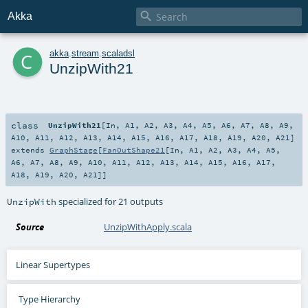

Akka
c
akka
.
stream
.
scaladsl
UnzipWith21
class
UnzipWith21
[
In
,
A1
,
A2
,
A3
,
A4
,
A5
,
A6
,
A7
,
A8
,
A9
,
A10
,
A11
,
A12
,
A13
,
A14
,
A15
,
A16
,
A17
,
A18
,
A19
,
A20
,
A21
]
extends
GraphStage
[
FanOutShape21
[
In
,
A1
,
A2
,
A3
,
A4
,
A5
,
A6
,
A7
,
A8
,
A9
,
A10
,
A11
,
A12
,
A13
,
A14
,
A15
,
A16
,
A17
,
A18
,
A19
,
A20
,
A21
]]
specialized for 21 outputs
UnzipWith
Source
UnzipWithApply.scala
Linear Supertypes
Type Hierarchy