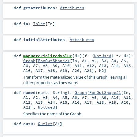
def
getAttributes
:
Attributes
def
in
:
Inlet
[
In
]
def
initialAttributes
:
Attributes
def
mapMaterializedValue
[
M2
]
(
f: (
NotUsed
) =>
M2
)
:
Graph
[
FanOutShape21
[
In
,
A1
,
A2
,
A3
,
A4
,
A5
,
A6
,
A7
,
A8
,
A9
,
A10
,
A11
,
A12
,
A13
,
A14
,
A15
,
A16
,
A17
,
A18
,
A19
,
A20
,
A21
],
M2
]
Transform the materialized value of this Graph, leaving all
other properties as they were.
def
named
(
name:
String
)
:
Graph
[
FanOutShape21
[
In
,
A1
,
A2
,
A3
,
A4
,
A5
,
A6
,
A7
,
A8
,
A9
,
A10
,
A11
,
A12
,
A13
,
A14
,
A15
,
A16
,
A17
,
A18
,
A19
,
A20
,
A21
],
NotUsed
]
Specifies the name of the Graph.
def
out0
:
Outlet
[
A1
]