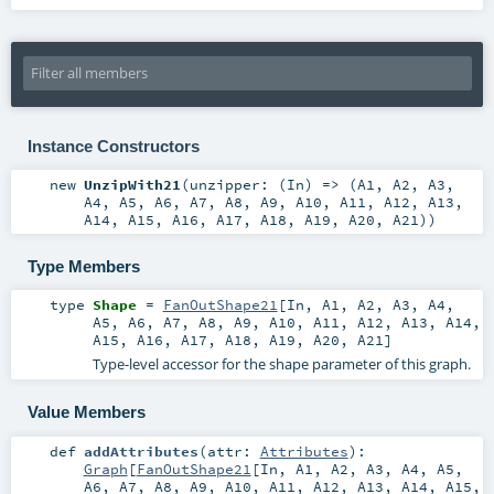
Instance Constructors
new
UnzipWith21
(
unzipper: (
In
) => (
A1
,
A2
,
A3
,
A4
,
A5
,
A6
,
A7
,
A8
,
A9
,
A10
,
A11
,
A12
,
A13
,
A14
,
A15
,
A16
,
A17
,
A18
,
A19
,
A20
,
A21
)
)
Type Members
type
Shape
=
FanOutShape21
[
In
,
A1
,
A2
,
A3
,
A4
,
A5
,
A6
,
A7
,
A8
,
A9
,
A10
,
A11
,
A12
,
A13
,
A14
,
A15
,
A16
,
A17
,
A18
,
A19
,
A20
,
A21
]
Type-level accessor for the shape parameter of this graph.
Value Members
def
addAttributes
(
attr:
Attributes
)
:
Graph
[
FanOutShape21
[
In
,
A1
,
A2
,
A3
,
A4
,
A5
,
A6
,
A7
,
A8
,
A9
,
A10
,
A11
,
A12
,
A13
,
A14
,
A15
,