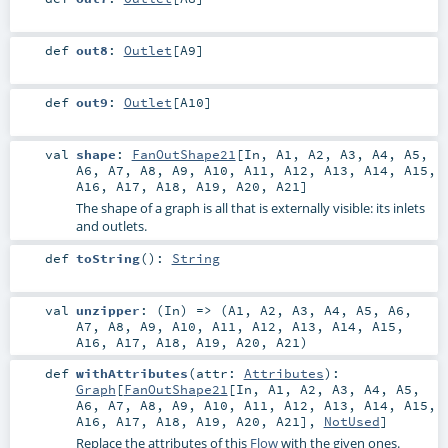
def
out8
:
Outlet
[
A9
]
def
out9
:
Outlet
[
A10
]
val
shape
:
FanOutShape21
[
In
,
A1
,
A2
,
A3
,
A4
,
A5
,
A6
,
A7
,
A8
,
A9
,
A10
,
A11
,
A12
,
A13
,
A14
,
A15
,
A16
,
A17
,
A18
,
A19
,
A20
,
A21
]
The shape of a graph is all that is externally visible: its inlets
and outlets.
def
toString
()
:
String
val
unzipper
: (
In
) => (
A1
,
A2
,
A3
,
A4
,
A5
,
A6
,
A7
,
A8
,
A9
,
A10
,
A11
,
A12
,
A13
,
A14
,
A15
,
A16
,
A17
,
A18
,
A19
,
A20
,
A21
)
def
withAttributes
(
attr:
Attributes
)
:
Graph
[
FanOutShape21
[
In
,
A1
,
A2
,
A3
,
A4
,
A5
,
A6
,
A7
,
A8
,
A9
,
A10
,
A11
,
A12
,
A13
,
A14
,
A15
,
A16
,
A17
,
A18
,
A19
,
A20
,
A21
],
NotUsed
]
Replace the attributes of this
Flow
with the given ones.