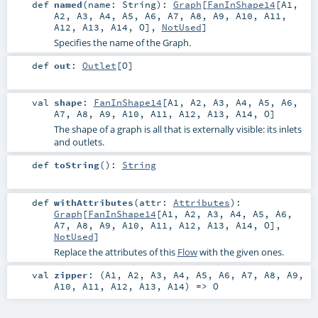
def
named
(
name:
String
)
:
Graph
[
FanInShape14
[
A1
,
A2
,
A3
,
A4
,
A5
,
A6
,
A7
,
A8
,
A9
,
A10
,
A11
,
A12
,
A13
,
A14
,
O
],
NotUsed
]
Specifies the name of the Graph.
def
out
:
Outlet
[
O
]
val
shape
:
FanInShape14
[
A1
,
A2
,
A3
,
A4
,
A5
,
A6
,
A7
,
A8
,
A9
,
A10
,
A11
,
A12
,
A13
,
A14
,
O
]
The shape of a graph is all that is externally visible: its inlets
and outlets.
def
toString
()
:
String
def
withAttributes
(
attr:
Attributes
)
:
Graph
[
FanInShape14
[
A1
,
A2
,
A3
,
A4
,
A5
,
A6
,
A7
,
A8
,
A9
,
A10
,
A11
,
A12
,
A13
,
A14
,
O
],
NotUsed
]
Replace the attributes of this
Flow
with the given ones.
val
zipper
: (
A1
,
A2
,
A3
,
A4
,
A5
,
A6
,
A7
,
A8
,
A9
,
A10
,
A11
,
A12
,
A13
,
A14
) =>
O