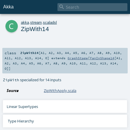

Akka
c
akka
.
stream
.
scaladsl
ZipWith14
class
ZipWith14
[
A1
,
A2
,
A3
,
A4
,
A5
,
A6
,
A7
,
A8
,
A9
,
A10
,
A11
,
A12
,
A13
,
A14
,
O
]
extends
GraphStage
[
FanInShape14
[
A1
,
A2
,
A3
,
A4
,
A5
,
A6
,
A7
,
A8
,
A9
,
A10
,
A11
,
A12
,
A13
,
A14
,
O
]]
specialized for 14 inputs
ZipWith
Source
ZipWithApply.scala
Linear Supertypes
Type Hierarchy