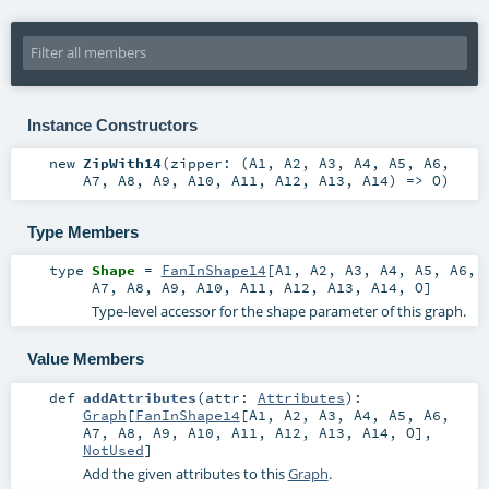
Instance Constructors
new
ZipWith14
(
zipper: (
A1
,
A2
,
A3
,
A4
,
A5
,
A6
,
A7
,
A8
,
A9
,
A10
,
A11
,
A12
,
A13
,
A14
) =>
O
)
Type Members
type
Shape
=
FanInShape14
[
A1
,
A2
,
A3
,
A4
,
A5
,
A6
,
A7
,
A8
,
A9
,
A10
,
A11
,
A12
,
A13
,
A14
,
O
]
Type-level accessor for the shape parameter of this graph.
Value Members
def
addAttributes
(
attr:
Attributes
)
:
Graph
[
FanInShape14
[
A1
,
A2
,
A3
,
A4
,
A5
,
A6
,
A7
,
A8
,
A9
,
A10
,
A11
,
A12
,
A13
,
A14
,
O
],
NotUsed
]
Add the given attributes to this
Graph
.