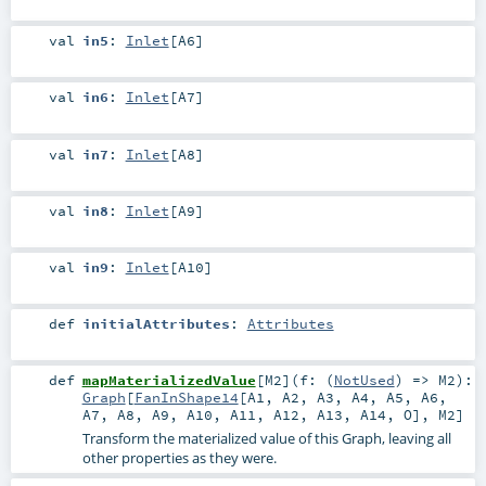
val
in5
:
Inlet
[
A6
]
val
in6
:
Inlet
[
A7
]
val
in7
:
Inlet
[
A8
]
val
in8
:
Inlet
[
A9
]
val
in9
:
Inlet
[
A10
]
def
initialAttributes
:
Attributes
def
mapMaterializedValue
[
M2
]
(
f: (
NotUsed
) =>
M2
)
:
Graph
[
FanInShape14
[
A1
,
A2
,
A3
,
A4
,
A5
,
A6
,
A7
,
A8
,
A9
,
A10
,
A11
,
A12
,
A13
,
A14
,
O
],
M2
]
Transform the materialized value of this Graph, leaving all
other properties as they were.