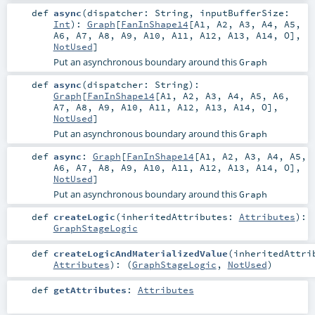
def
async
(
dispatcher:
String
,
inputBufferSize:
Int
)
:
Graph
[
FanInShape14
[
A1
,
A2
,
A3
,
A4
,
A5
,
A6
,
A7
,
A8
,
A9
,
A10
,
A11
,
A12
,
A13
,
A14
,
O
],
NotUsed
]
Put an asynchronous boundary around this
Graph
def
async
(
dispatcher:
String
)
:
Graph
[
FanInShape14
[
A1
,
A2
,
A3
,
A4
,
A5
,
A6
,
A7
,
A8
,
A9
,
A10
,
A11
,
A12
,
A13
,
A14
,
O
],
NotUsed
]
Put an asynchronous boundary around this
Graph
def
async
:
Graph
[
FanInShape14
[
A1
,
A2
,
A3
,
A4
,
A5
,
A6
,
A7
,
A8
,
A9
,
A10
,
A11
,
A12
,
A13
,
A14
,
O
],
NotUsed
]
Put an asynchronous boundary around this
Graph
def
createLogic
(
inheritedAttributes:
Attributes
)
:
GraphStageLogic
def
createLogicAndMaterializedValue
(
inheritedAttri
Attributes
)
: (
GraphStageLogic
,
NotUsed
)
def
getAttributes
:
Attributes