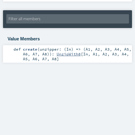
Value Members
def
create
(
unzipper: (
In
) => (
A1
,
A2
,
A3
,
A4
,
A5
,
A6
,
A7
,
A8
)
)
:
UnzipWith8
[
In
,
A1
,
A2
,
A3
,
A4
,
A5
,
A6
,
A7
,
A8
]