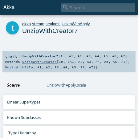

Akka
t
akka
.
stream
.
scaladsl
.
UnzipWithApply
UnzipWithCreator7
trait
UnzipWithCreator7
[
In
,
A1
,
A2
,
A3
,
A4
,
A5
,
A6
,
A7
]
extends
UnzipWithCreator
[
In
, (
A1
,
A2
,
A3
,
A4
,
A5
,
A6
,
A7
),
UnzipWith7
[
In
,
A1
,
A2
,
A3
,
A4
,
A5
,
A6
,
A7
]]
Source
UnzipWithApply.scala
Linear Supertypes
Known Subclasses
Type Hierarchy