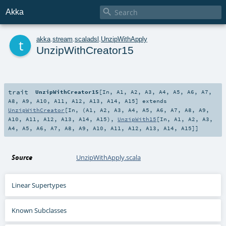

Akka
t
akka
.
stream
.
scaladsl
.
UnzipWithApply
UnzipWithCreator15
trait
UnzipWithCreator15
[
In
,
A1
,
A2
,
A3
,
A4
,
A5
,
A6
,
A7
,
A8
,
A9
,
A10
,
A11
,
A12
,
A13
,
A14
,
A15
]
extends
UnzipWithCreator
[
In
, (
A1
,
A2
,
A3
,
A4
,
A5
,
A6
,
A7
,
A8
,
A9
,
A10
,
A11
,
A12
,
A13
,
A14
,
A15
),
UnzipWith15
[
In
,
A1
,
A2
,
A3
,
A4
,
A5
,
A6
,
A7
,
A8
,
A9
,
A10
,
A11
,
A12
,
A13
,
A14
,
A15
]]
Source
UnzipWithApply.scala
Linear Supertypes
Known Subclasses