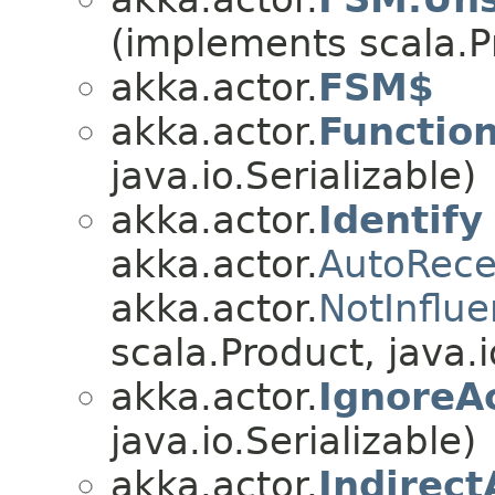
(implements scala.Pr
akka.actor.
FSM$
akka.actor.
Functio
java.io.Serializable)
akka.actor.
Identify
akka.actor.
AutoRec
akka.actor.
NotInflu
scala.Product, java.i
akka.actor.
IgnoreA
java.io.Serializable)
akka.actor.
Indirec