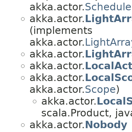
akka.actor.
Schedule
akka.actor.
LightAr
(implements
akka.actor.
LightArr
akka.actor.
LightAr
akka.actor.
LocalAc
akka.actor.
LocalSc
akka.actor.
Scope
)
akka.actor.
Local
scala.Product, java
akka.actor.
Nobody