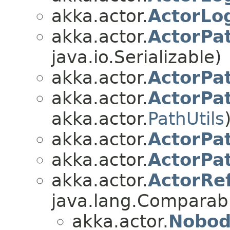
akka.actor.
ActorLo
akka.actor.
ActorPa
java.io.Serializable)
akka.actor.
ActorPa
akka.actor.
ActorPa
akka.actor.
PathUtils
akka.actor.
ActorPa
akka.actor.
ActorPa
akka.actor.
ActorRe
java.lang.Comparabl
akka.actor.
Nobod