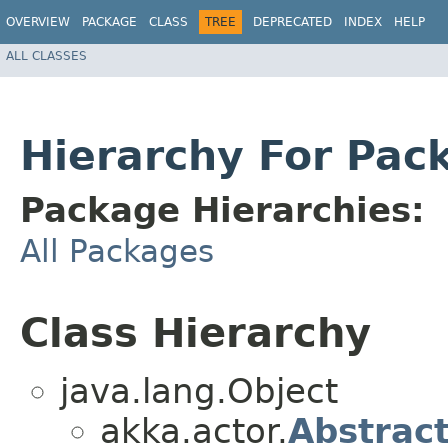
OVERVIEW
PACKAGE
CLASS
TREE
DEPRECATED
INDEX
HELP
ALL CLASSES
Hierarchy For Pac
Package Hierarchies:
All Packages
Class Hierarchy
java.lang.Object
akka.actor.
Abstrac