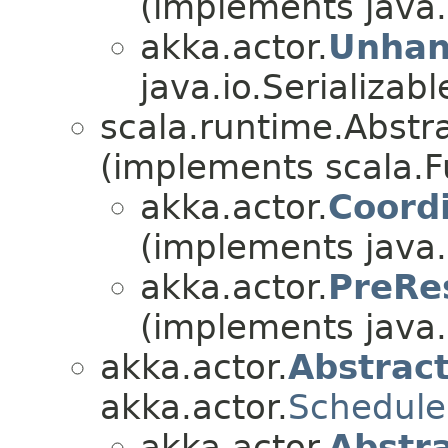
(implements java.i
akka.actor.
Unhan
java.io.Serializabl
scala.runtime.Abstra
(implements scala.Fu
akka.actor.
Coord
(implements java.i
akka.actor.
PreRe
(implements java.i
akka.actor.
Abstrac
akka.actor.
Schedule
akka.actor.
Abstr