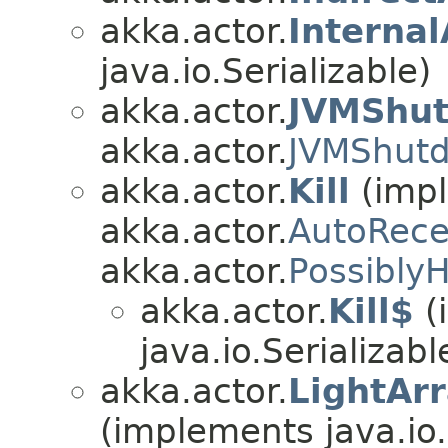
akka.actor.
Interna
java.io.Serializable)
akka.actor.
JVMShu
akka.actor.
JVMShut
akka.actor.
Kill
(imp
akka.actor.
AutoRec
akka.actor.
Possibly
akka.actor.
Kill$
(
java.io.Serializabl
akka.actor.
LightAr
(implements java.io