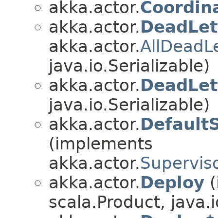
akka.actor.
Coordin
akka.actor.
DeadLet
akka.actor.
AllDeadL
java.io.Serializable)
akka.actor.
DeadLet
java.io.Serializable)
akka.actor.
Default
(implements
akka.actor.
Supervis
akka.actor.
Deploy
(
scala.Product, java.i