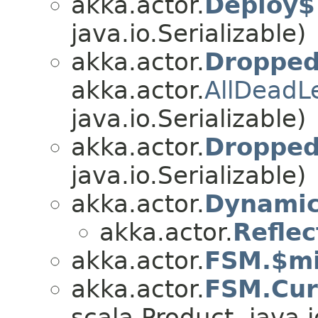
akka.actor.
Deploy$
java.io.Serializable)
akka.actor.
Droppe
akka.actor.
AllDeadL
java.io.Serializable)
akka.actor.
Droppe
java.io.Serializable)
akka.actor.
Dynamic
akka.actor.
Refle
akka.actor.
FSM.$mi
akka.actor.
FSM.Cur
scala.Product, java.i