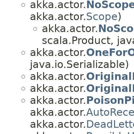
akka.actor.
NoScope
akka.actor.
Scope
)
akka.actor.
NoSco
scala.Product, java
akka.actor.
OneForO
java.io.Serializable)
akka.actor.
Origina
akka.actor.
Origina
akka.actor.
PoisonPi
akka.actor.
AutoRec
akka.actor.
DeadLett