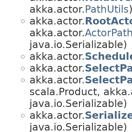
akka.actor.
PathUtils
akka.actor.
RootAct
akka.actor.
ActorPat
java.io.Serializable)
akka.actor.
Schedul
akka.actor.
SelectP
akka.actor.
SelectP
scala.Product, akka.
java.io.Serializable)
akka.actor.
Serializ
java.io.Serializable)