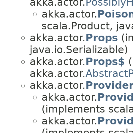
akka.actor.
Possibly
akka.actor.
Poison
scala.Product, java
akka.actor.
Props
(i
java.io.Serializable)
akka.actor.
Props$
(
akka.actor.
Abstract
akka.actor.
Provider
akka.actor.
Provid
(implements scala.
akka.actor.
Provi
(implements scala.