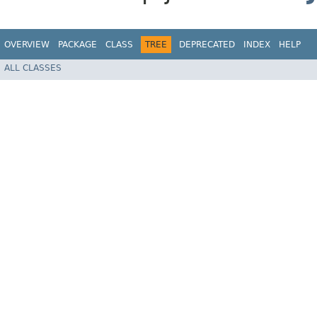
OVERVIEW
PACKAGE
CLASS
TREE
DEPRECATED
INDEX
HELP
ALL CLASSES