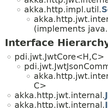
akka.http.impl.util.
S
akka.http.jwt.inte
(implements java.i
Interface Hierarch
pdi.jwt.JwtCore<H,​C>
pdi.jwt.JwtJsonComm
akka.http.jwt.inte
C>
akka.http.jwt.internal.
akka.http.jwt.internal.