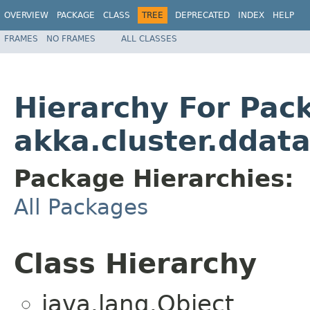
OVERVIEW
PACKAGE
CLASS
TREE
DEPRECATED
INDEX
HELP
FRAMES
NO FRAMES
ALL CLASSES
Hierarchy For Pac
akka.cluster.ddata
Package Hierarchies:
All Packages
Class Hierarchy
java.lang.Object