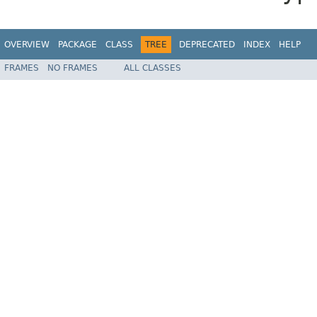
OVERVIEW
PACKAGE
CLASS
TREE
DEPRECATED
INDEX
HELP
FRAMES
NO FRAMES
ALL CLASSES